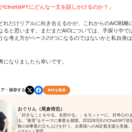
がChatGPTにどんな一文を話しかけるのか？」
どれだけリアルに向き合えるかが、これからのAIO戦略
なると思います。まだまだAIOについては、手探り中で
うな考え方がベースの1つになるのではないかと私自身
考になりましたら幸いです。
ェア・保存する
RSSを取得
おぐりん（尾倉侑也）
「好きなことをやる。全部やる。」をモットーに、好奇心の
る。"教育"をテーマに事業を展開。2022年11月のChatGPT
数のAI事業の立ち上げを行う。企業様へのAI定着支援も実施。
公式サイト