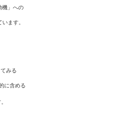
動機」への
ています。
してみる
的に含める
す。