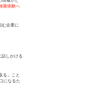
社の情報がど
検索体験へ
組む企業に
に話しかける
取る」こと
窓口になるた