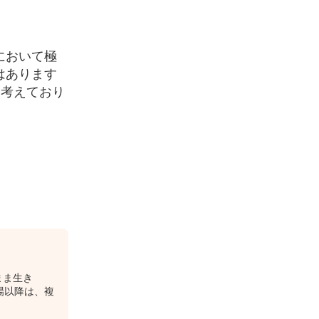
において極
はあります
は考えており
まま生き
登場以降は、複