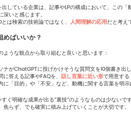
果を出している企業は、記事やLPの構成において、この「
に深いと感じます。
IOとは検索の技術論ではなく、
人間理解の応用
だと考え
組めばいいか？
のような観点から取り組むと良いと思います：
ソナがChatGPTに投げかけそうな質問文を10個書き出
問に答える記事やFAQを、
話し言葉に近い形
で用意する
内に「目的」や「不安」など、動機に関する言葉を明示
、今すぐ明確な成果が出る“裏技”のようなものは少ないで
、焦らず、でも確実に積み上げていくことが大切です。