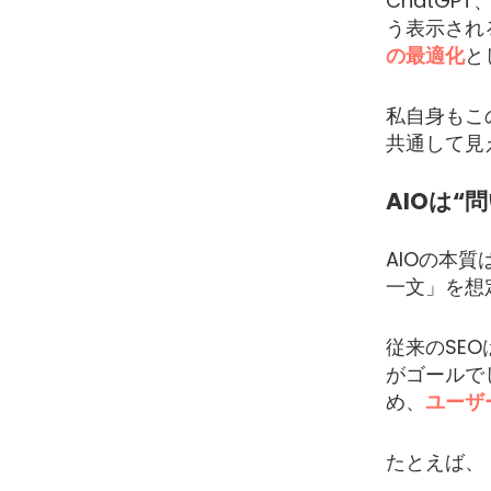
ChatGP
う表示され
の最適化
と
私自身もこ
共通して見
AIOは“
AIOの本
一文」を想
従来のSE
がゴールでし
め、
ユーザ
たとえば、