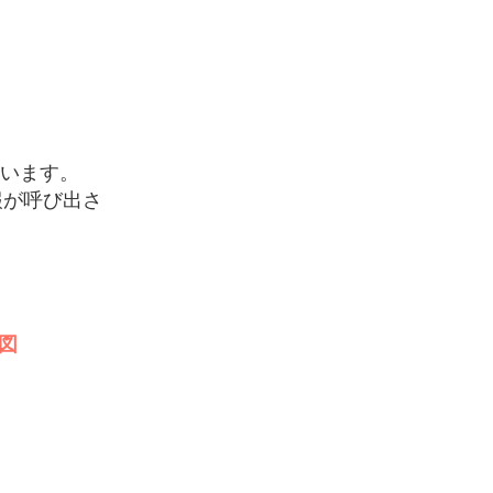
います。
報が呼び出さ
意図