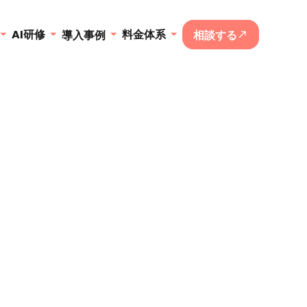
AI研修
料金体系
導入事例
相談する
call_made