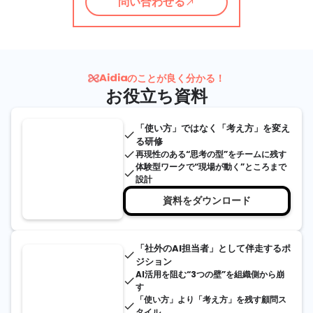
問い合わせる
call_made
のことが良く分かる！
お役立ち資料
「使い方」ではなく「考え方」を変え
done
る研修
done
再現性のある“思考の型”をチームに残す
体験型ワークで“現場が動く”ところまで
done
設計
資料をダウンロード
「社外のAI担当者」として伴走するポ
done
ジション
AI活用を阻む“3つの壁”を組織側から崩
done
す
「使い方」より「考え方」を残す顧問ス
done
タイル