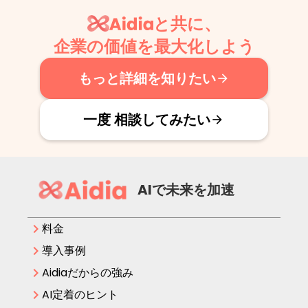
カード決済（個人プラン）のお客様は、フッターの「個人プラ
と共に、
ン様マイページ」よりお手続きください。それ以外のお客様
は、担当スタッフまでお問い合わせください。
企業の価値を最大化しよう
もっと詳細を知りたい
arrow_forward
一度 相談してみたい
arrow_forward
AIで未来を加速
keyboard_arrow_right
料金
keyboard_arrow_right
導入事例
keyboard_arrow_right
Aidiaだからの強み
keyboard_arrow_right
AI定着のヒント