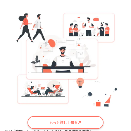
もっと詳しく知る
call_made