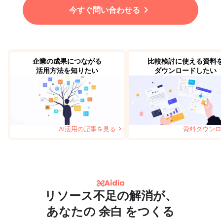
keyboard_arrow_right
今すぐ問い合わせる
企業の成果につながる
比較検討に使える資料
活用方法を知りたい
ダウンロードしたい
AI活用の記事を見る
資料ダウン
keyboard_arrow_right
リソース不足の解消が、
あなたの 余白 をつくる