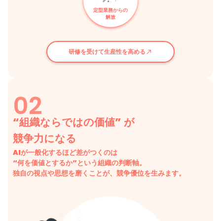
定型業務からの
解放
研修を受けて生産性を高める
call_made
02
“組織ならではの価値” が
競争力になる
AIが一般化するほど差がつくのは
“何を価値とするか”という組織の判断軸。
独自の視点や思想を磨くことが、競争優位を生みます。