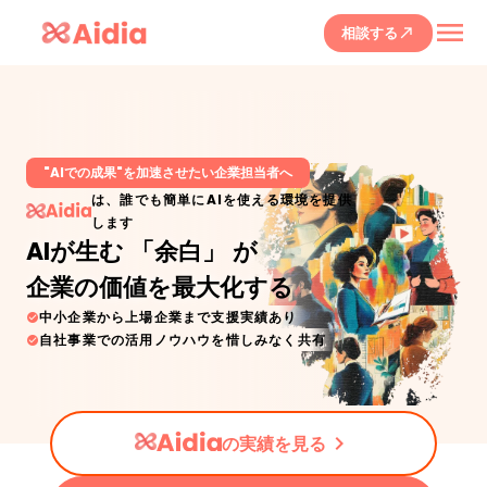
menu
相談する
call_made
"AIでの成果"を加速させたい企業担当者へ
は、誰でも簡単にAIを使える環境を提供
します
AIが生む 「余白」 が
企業の価値を最大化する
中小企業から上場企業まで支援実績あり
check_circle
自社事業での活用ノウハウを惜しみなく共有
check_circle
keyboard_arrow_right
の実績を見る