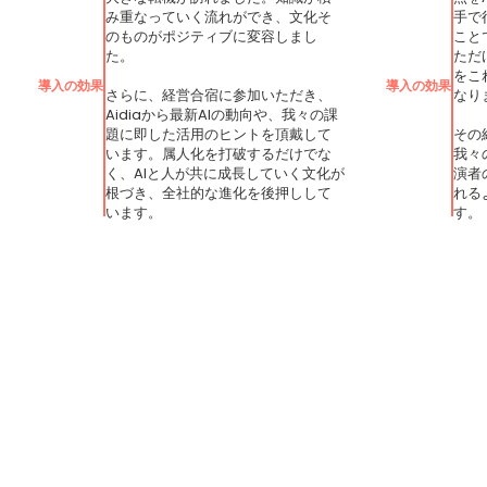
み重なっていく流れができ、文化そ
手で
のものがポジティブに変容しまし
こと
た。
ただ
をこ
導入の効果
導入の効果
さらに、経営合宿に参加いただき、
なり
Aidiaから最新AIの動向や、我々の課
題に即した活用のヒントを頂戴して
その
います。属人化を打破するだけでな
我々
く、AIと人が共に成長していく文化が
演者
根づき、全社的な進化を後押しして
れる
います。
す。