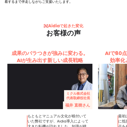
着するまで伴走しながらご支援いたします。
で起きた変化
お客様の声
成果のバラつきが強みに変わる。
AIで80
AIが生み出す新しい成長戦略
効率化
ミクル株式会社
代表取締役社長
福井 直樹さん
もともとマニュアル文化が根付いて
最初
いた弊社ですが、Aidia導入によって
に抵
大きな転機が訪れました。知識が積
点を