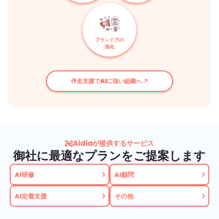
ブランド力の
強化
伴走支援でAIに強い組織へ
call_made
が提供するサービス
御社に最適なプランをご提案します
keyboard_arrow_right
keyboard_arrow_right
AI研修
AI顧問
keyboard_arrow_right
keyboard_arrow_right
AI定着支援
その他