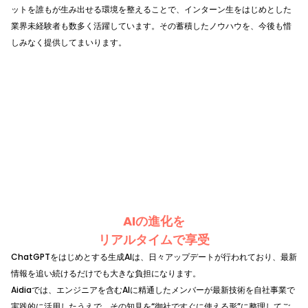
ットを誰もが生み出せる環境を整えることで、インターン生をはじめとした
業界未経験者も数多く活躍しています。その蓄積したノウハウを、今後も惜
しみなく提供してまいります。
AIの進化を
リアルタイムで享受
ChatGPTをはじめとする生成AIは、日々アップデートが行われており、最新
情報を追い続けるだけでも大きな負担になります。
Aidiaでは、エンジニアを含むAIに精通したメンバーが最新技術を自社事業で
実践的に活用したうえで、その知見を“御社ですぐに使える形”に整理してご