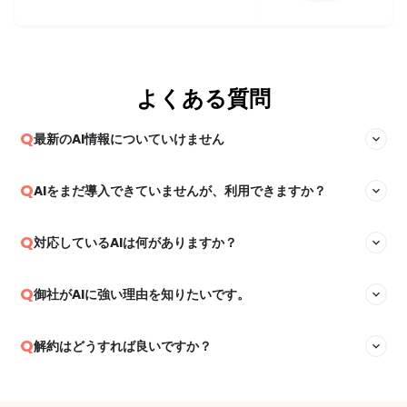
よくある質問
Q
最新のAI情報についていけません
expand_more
最新のAI情報を追いかけ続けるのは難しいですよね。Aidiaでは
Q
AIをまだ導入できていませんが、利用できますか？
expand_more
日々更新される情報を収集・整理し、必要なポイントだけをわ
かりやすくお届けしますので、無理なく最新動向を把握し続け
はい、問題なくご利用いただけます。御社の現状に合わせて、
Q
対応しているAIは何がありますか？
expand_more
られます。
AI導入から定着までのロードマップを作成し、継続的に伴走い
たします。AIの利用経験に関わらず、安心して導入と運用を進
ChatGPTやGeminiをはじめ、幅広いAIツールに対応していま
Q
御社がAIに強い理由を知りたいです。
expand_more
めていただけます。
す。御社の目的や課題を踏まえ、最適なツールをご提案いたし
ますので、まずはお気軽にご相談ください。
弊社は2023年11月より生成AI関連の事業に取り組んでおり、自
Q
解約はどうすれば良いですか？
expand_more
社の多様な業務にAI活用を積極的に取り入れてきました。実運
用の中で得た知見や改善ノウハウを基に、再現性のある導入・
解約はいつでも可能です。
定着支援を行える点が、AIに強い理由です。