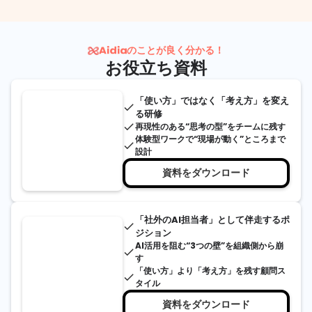
のことが良く分かる！
お役立ち資料
「使い方」ではなく「考え方」を変え
done
る研修
done
再現性のある“思考の型”をチームに残す
体験型ワークで“現場が動く”ところまで
done
設計
資料をダウンロード
「社外のAI担当者」として伴走するポ
done
ジション
AI活用を阻む“3つの壁”を組織側から崩
done
す
「使い方」より「考え方」を残す顧問ス
done
タイル
資料をダウンロード