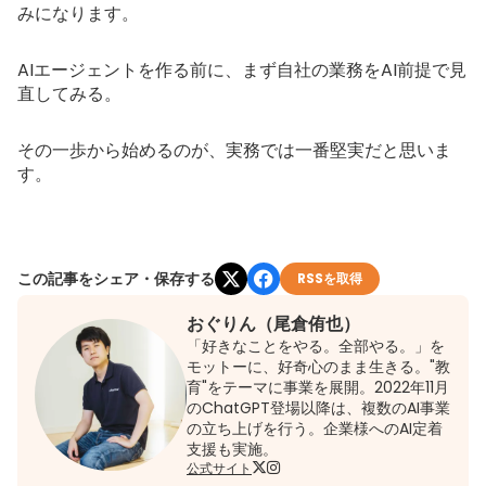
みになります。
AIエージェントを作る前に、まず自社の業務をAI前提で見
直してみる。
その一歩から始めるのが、実務では一番堅実だと思いま
す。
この記事をシェア・保存する
RSSを取得
おぐりん（尾倉侑也）
「好きなことをやる。全部やる。」を
モットーに、好奇心のまま生きる。"教
育"をテーマに事業を展開。2022年11月
のChatGPT登場以降は、複数のAI事業
の立ち上げを行う。企業様へのAI定着
支援も実施。
公式サイト