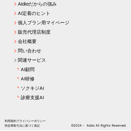
keyboard_arrow_right
Aidiaだからの強み
keyboard_arrow_right
AI定着のヒント
keyboard_arrow_right
個人プラン用マイページ
keyboard_arrow_right
販売代理店制度
keyboard_arrow_right
会社概要
keyboard_arrow_right
問い合わせ
keyboard_arrow_right
関連サービス
AI顧問
AI研修
ソクキジAI
診療支援AI
利用規約
プライバシーポリシー
特定商取引法に基づく表記
©2024 - Aidia All Rights Reserved.