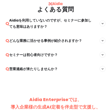
よくある質問
Aidiaを利用していないのですが、セミナーに参加し
Q
expand_more
ても意味はありますか？
はい、未導入でも問題ありません。Aidiaの事例を通じて、「自
Q
どんな業務に活かせる事例が紹介されますか？
expand_more
社に合ったAI活用とは何か？」のヒントを持ち帰っていただけ
ます。
文章作成、資料改善、SNS発信、マーケティング設計など、幅広
Q
セミナーは初心者向けですか？
expand_more
い職種の業務改善事例を取り上げています。詳細は最新のセミ
ナー情報を確認ください。
主には、初心者・中級者向けです。ChatGPTを触ったことがな
Q
営業連絡が来たりしませんか？
expand_more
い方でも安心してご参加いただけます。上級者の方も、こうい
うAIの活用方法があるんだ！とヒントを得られ場となっており
強引な営業は行っていません。セミナーへ過去参加いただいた
ます。
方には、AIに関するお役立ち情報をお届けするメルマガを配信
しておりますが、いつでも解除可能です。
Aidia Enterpriseでは、
導入企業様の生成AI定着を伴走型で支援し、