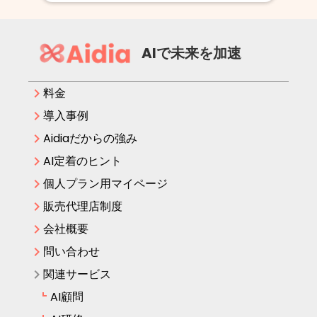
AIで未来を加速
keyboard_arrow_right
料金
keyboard_arrow_right
導入事例
keyboard_arrow_right
Aidiaだからの強み
keyboard_arrow_right
AI定着のヒント
keyboard_arrow_right
個人プラン用マイページ
keyboard_arrow_right
販売代理店制度
keyboard_arrow_right
会社概要
keyboard_arrow_right
問い合わせ
keyboard_arrow_right
関連サービス
AI顧問