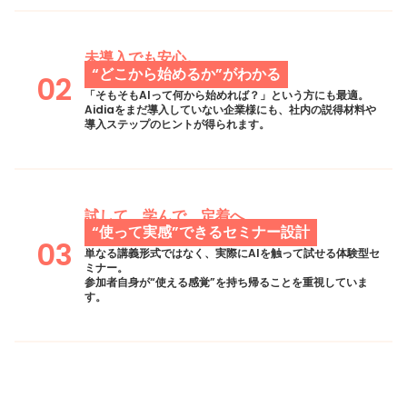
未導入でも安心。
“どこから始めるか”がわかる
02
「そもそもAIって何から始めれば？」という方にも最適。
Aidiaをまだ導入していない企業様にも、社内の説得材料や
導入ステップのヒントが得られます。
試して、学んで、定着へ
“使って実感”できるセミナー設計
03
単なる講義形式ではなく、実際にAIを触って試せる体験型セ
ミナー。
参加者自身が“使える感覚”を持ち帰ることを重視していま
す。