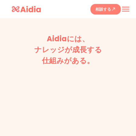
menu
相談する
call_made
Aidiaには、
ナレッジが成長する
仕組みがある。