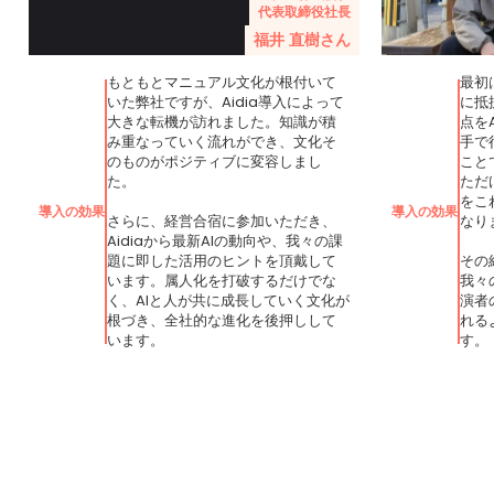
代表取締役社長
福井 直樹さん
もともとマニュアル文化が根付いて
最初
いた弊社ですが、Aidia導入によって
に抵
大きな転機が訪れました。知識が積
点を
み重なっていく流れができ、文化そ
手で
のものがポジティブに変容しまし
こと
た。
ただ
をこ
導入の効果
導入の効果
さらに、経営合宿に参加いただき、
なり
Aidiaから最新AIの動向や、我々の課
題に即した活用のヒントを頂戴して
その
います。属人化を打破するだけでな
我々
く、AIと人が共に成長していく文化が
演者
根づき、全社的な進化を後押しして
れる
います。
す。