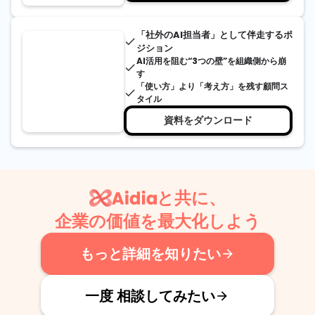
「社外のAI担当者」として伴走するポ
done
ジション
AI活用を阻む“3つの壁”を組織側から崩
done
す
「使い方」より「考え方」を残す顧問ス
done
タイル
資料をダウンロード
と共に、
企業の価値を最大化しよう
もっと詳細を知りたい
arrow_forward
一度 相談してみたい
arrow_forward