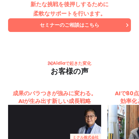
新たな挑戦を後押しするために
柔軟なサポートを行います。
セミナーのご相談はこちら
keyboard_arrow_right
で起きた変化
お客様の声
成果のバラつきが強みに変わる。
AIで80
AIが生み出す新しい成長戦略
効率化
ミクル株式会社