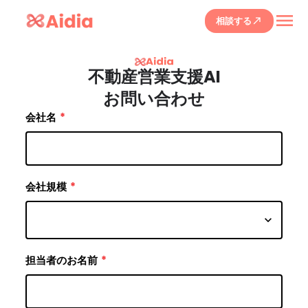
menu
相談する
call_made
不動産営業支援AI
お問い合わせ
会社名
*
会社規模
*
keyboard_arrow_down
担当者のお名前
*