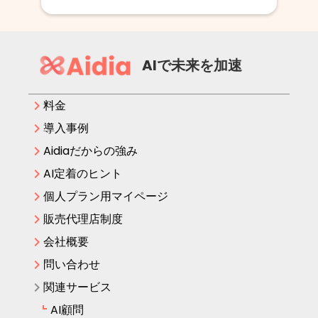
AIで未来を加速
keyboard_arrow_right
料金
keyboard_arrow_right
導入事例
keyboard_arrow_right
Aidiaだからの強み
keyboard_arrow_right
AI定着のヒント
keyboard_arrow_right
個人プラン用マイページ
keyboard_arrow_right
販売代理店制度
keyboard_arrow_right
会社概要
keyboard_arrow_right
問い合わせ
keyboard_arrow_right
関連サービス
AI顧問